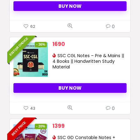
BUY NOW
0
62
EDITOR CHOICE
Original
Current
1690
- 36%
price
price
was:
SSC CGL Notes – Pre & Mains ||
is:
4 Books || Handwritten Study
2650 ₹.
1690 ₹.
Material
BUY NOW
0
43
BEST PRICE
Original
Current
1399
- 20%
price
price
was:
SSC GD Constable Notes +
is: