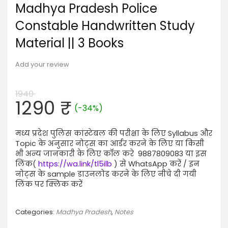
Madhya Pradesh Police
Constable Handwritten Study
Material || 3 Books
Add your review
1940
Original
Current
1290
₹
(-34%)
price
price
was:
is:
मध्य प्रदेश पुलिस कांस्टेबल की परीक्षा के लिए Syllabus और
1940 ₹.
1290 ₹.
Topic के अनुसार नोट्स का आर्डर करने के लिए या किसी
भी अन्य जानकारी के लिए कॉल करे 9887809083 या इस
लिंक(
https://wa.link/tl5ilb
)
से WhatsApp करें / इन
नोट्स के sample डाउनलोड करने के लिए नीचे दी गयी
लिंक पर क्लिक करें
Categories:
Madhya Pradesh
,
Notes