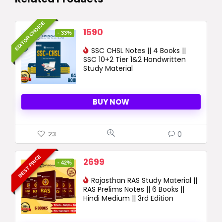
EDITOR CHOICE
Original
Current
1590
- 33%
price
price
was:
SSC CHSL Notes || 4 Books ||
is:
SSC 10+2 Tier 1&2 Handwritten
2390 ₹.
1590 ₹.
Study Material
BUY NOW
0
23
BEST PRICE
Original
Current
2699
- 42%
price
price
was:
Rajasthan RAS Study Material ||
is:
RAS Prelims Notes || 6 Books ||
4664 ₹.
2699 ₹.
Hindi Medium || 3rd Edition