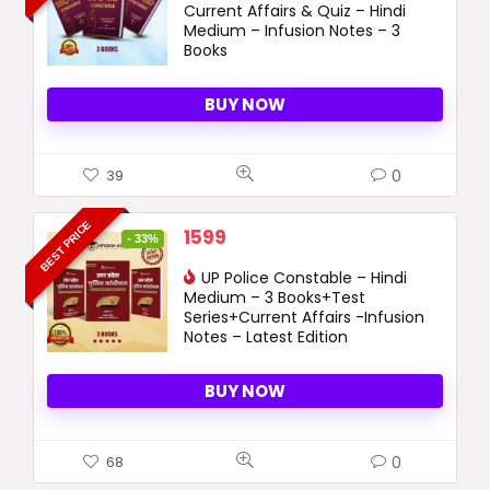
Current Affairs & Quiz – Hindi
1750 ₹.
1399 ₹.
Medium – Infusion Notes – 3
Books
BUY NOW
0
39
BEST PRICE
Original
Current
1599
- 33%
price
price
was:
UP Police Constable – Hindi
is:
Medium – 3 Books+Test
2399 ₹.
1599 ₹.
Series+Current Affairs -Infusion
Notes – Latest Edition
BUY NOW
0
68