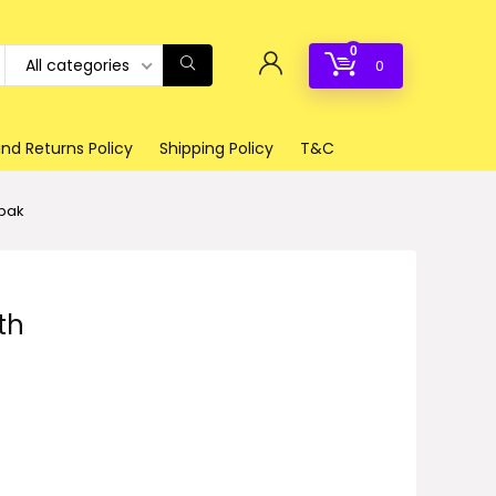
0
All categories
0
nd Returns Policy
Shipping Policy
T&C
apak
th