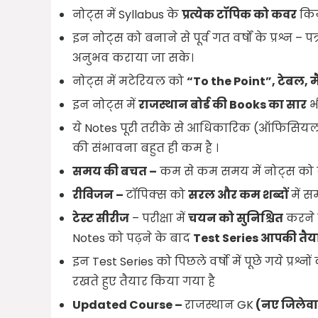
नोट्स में Syllabus के
प्रत्येक टॉपिक को कवर
किय
इन नोट्स को बनाने से पूर्व गत वर्षों के प्रश्न – प
अनुभव कराया जा सके।
नोट्स में मटेरियल को
“To the Point”,
टेबल
,
म
इन नोट्स में
राजस्थान बोर्ड की
Books
का सार
भ
ये Notes पूरी तरीके से आधिकारिक (ऑफिसियल) स
की संभावना बहुत ही कम है ।
समय की बचत –
कम से कम समय में नोट्स को 
रीविजन –
टॉपिक्स को
सरल और कम शब्दों
में स
टेस्ट सीरीज
– परीक्षा में
चयन को सुनिश्चित
करने
Notes को पढ़ने के बाद
T
est Series
आपकी तैया
इन Test Series को पिछले वर्षो में पूछे गये प्रश्नो
रखते हुए तैयार किया गया है
Updated Course –
राजस्थान GK
(नए जिलेव