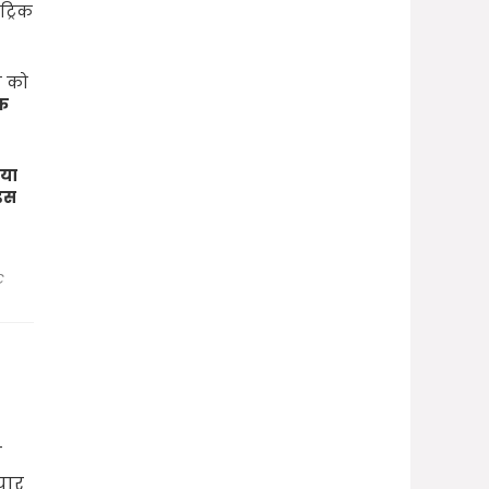
ट्रिक
ी को
क
या
इस
C
ो
ैयार