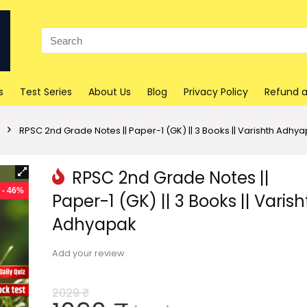
Search
for:
s
Test Series
About Us
Blog
Privacy Policy
Refund a
RPSC 2nd Grade Notes || Paper-1 (GK) || 3 Books || Varishth Adhy
RPSC 2nd Grade Notes ||
- 46%
Paper-1 (GK) || 3 Books || Varish
Adhyapak
Add your review
2029
₹