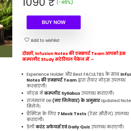
Original
Current
1090
₹
(-46%)
price
price
was:
is:
2029 ₹.
1090 ₹.
BUY NOW
Add to wishlist
दोस्तों, Infusion Notes
की एक्सपर्ट
Team
आपको इस
कम्पलीट
Study
मटेरियल पैकेज में
–
Experience Holder और Best FACULTIES के साथ
Infu
Notes
की एक्सपर्ट
Team
द्वारा तैयार नोट्स उपलब्ध
करवाएंगी।
नोट्स में
कम्प्लीट Syllabus
उपलब्ध कराएगी।
राजस्थान GK
(नए जिलेवार) के अनुसार
Updated Not
मिलेंगे।
प्रैक्टिस के लिए
7 Mock Tests
(टेस्ट सीरीज) उपलब्ध
कराएगी।
डेली
करंट अफेयर्स
एवं
Daily Quiz
उपलब्ध कराएगी।