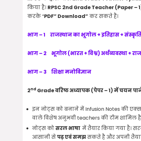
किया है।
RPSC 2nd Grade Teacher (Paper – 1
करके “
PDF” Download”
कर सकते हैं।
भाग –
1
राजस्थान
का
भूगोल + इतिहास + संस्कृति
भाग –
2
भूगोल (
भारत +
विश्व)
अर्थव्यवस्था
+ राज
भाग –
3
शिक्षा मनोविज्ञान
nd
2
Grade वरिष्ठ अध्यापक (पेपर – 1) में चयन
पान
इन नोट्स को बनाने में Infusion Notes की एक्
वाले विशेष अनुभवी teachers की टीम शामिल है
नोट्स को
सरल भाषा
में तैयार किया गया है।
आसानी से
पढ़ एवं समझ
सकते है और अपनी तैयार