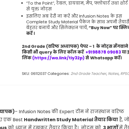
“To the Point”, टेबल, डायग्राम, मैप, फ्लोचार्ट तथा शोर्ट 
से युक्त नोट्स
इसलिए अब देरी ना करें और Infusion Notes के इस
Complete Study Material पैकेज के साथ अपनी तैयार
बेहतर बनायें और सिलेक्शन पायें,
“Buy Now”
पर क्लि
करें
।
2nd
Grade (वरिष्ठ अध्यापक) पेपर – 1
के नोट्स
मँगवाने
किसी भी
query
के लिए कॉल करें
+9198878 09083
या 
लिंक
(https://wa.link/tiy32p)
से
Whatsapp
करें।
SKU:
06112037
Categories:
2nd Grade Teacher
,
Notes
,
RPS
ध्यापक)
– Infusion Notes की Expert टीम ने राजस्थान वरिष्ठ
लिए एक Best
Handwritten Study Material
तैयार किया
है, ज
bus
को ध्यान में रखकर तैयार किया है। नोट्स को
3 भागों
में त