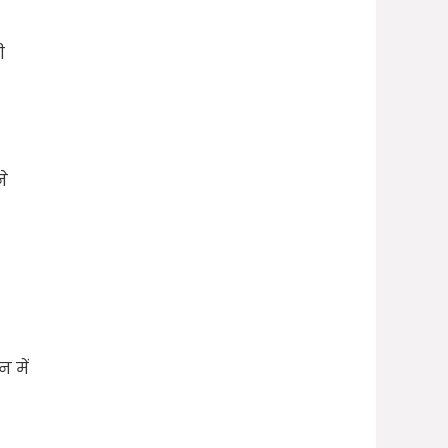
ी
ने
 में