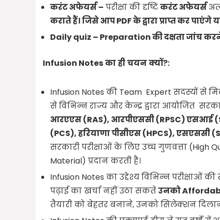
करंट अफेयर्स –
परीक्षा की दृष्टि
करंट अफेयर्स
अत्
कराते हैं। जिसे आप
PDF के द्वारा प्राप्त कर पाए
Daily quiz – Preparation की दक्षता जांच करन
Infusion Notes
का
ही
चयन
क्यों
?:
Infusion Notes की Team Expert सदस्यों से म
से विभिन्न राज्य और केन्द्र द्वारा आयोजित सरकार
आरएएस (
RAS),
आरपीएससी (
RPSC)
एसआई (
(
PCS),
हरियाणा पीसीएस (
HPCS),
एसएससी (
सरकारी परीक्षाओं के लिए उच्च गुणवत्ता (High
Material) प्रदान करती है।
Infusion Notes का उद्देश्य विभिन्न परीक्षाओं की 
पढ़ाई का खर्चा नहीं उठा सकते
उनको Affordable 
तैयारी को बेहतर बनाने, उनको सिलेक्शन दिला