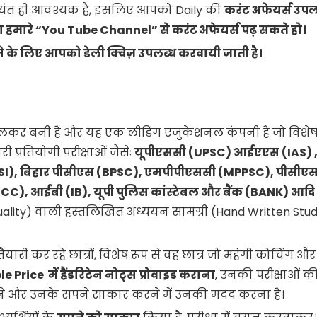
यंत ही आवश्यक है, इसलिए आपको Daily की
करंट अफेयर्स उपल
ंगे या हमारे “You Tube Channel” से करंट अफेयर्स पढ़ सकते हो।
े के लिए आपको डेली क्विज़ उपलब्ध करवायी जाती है।
िलकर बनी है और यह एक लीडिंग एजुकेशनल कंपनी है जो विशेष
ी प्रतियोगी परीक्षाओं जैसेः
यूपीएससी (
UPSC)
आईएएस (
IAS) 
SI),
बिहार पीसीएस (
BPSC),
एमपीपीएससी (
MPPSC),
पीसीए
SCC),
आईबी (
IB),
यूपी पुलिस कांस्टेबल और बैंक (
BANK)
आदि
 Quality) वाली हस्तलिखित अध्ययन सामग्री (Hand Written Stu
तैयारी कर रहे छात्रों, विशेष रूप से वह छात्र जो महंगी कोचिंग और
Price में हैंडरिटेन नोट्स प्रोवाइड कराना
, उनकी परीक्षाओं क
ने और उनके सपने साकार करने में उनकी मदद करना है।