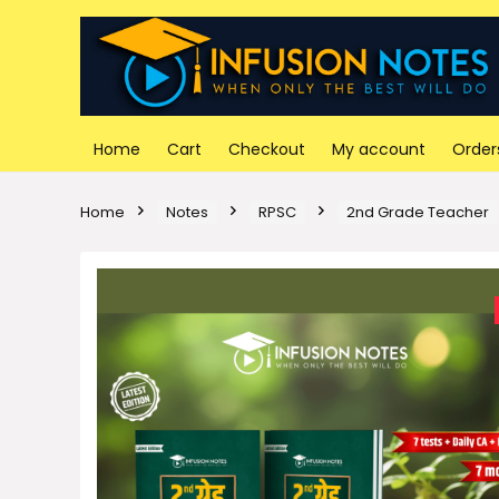
Home
Cart
Checkout
My account
Order
Home
Notes
RPSC
2nd Grade Teacher