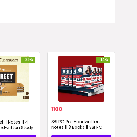
- 29%
- 14%
rent
Original
Current
1100
ce
price
price
was:
is:
SBI PO Pre Handwritten
l-1 Notes || 4
 ₹.
1280 ₹.
1100 ₹.
Notes || 3 Books || SBI PO
andwritten Study
Prelims Study Material
Infusion Notes