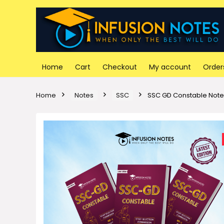
Home
Cart
Checkout
My account
Order
Home
Notes
SSC
SSC GD Constable Notes 