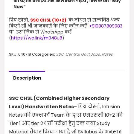
को बेहतर बनाईये और सिलेक्शन पाईये , क्लिक on “Buy
Now”
प्रिय छात्रों
,
SSC CHSL (10+2)
के नोट्स से सम्बंधित अन्य
किसी सी भी जानकारी के लिए कॉल करें
+919887809083
या इस लिंक से WhatsApp करें
(
https://wa.link/m048u8
)
SKU:
040718
Categories:
SSC
,
Central Govt Jobs
,
Notes
Description
SSC CHSL (Combined Higher Secondary
Level) Handwritten Notes
– प्रिय दोस्तों, Infusion
Notes की एक्सपर्ट Team के द्वारा एसएससी 10+2 की
Tier 1 और tier 2
भर्ती परीक्षा हेतु एक नया Study
Material तैयार किया गया है जो Syllabus के अनुसार