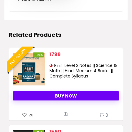
Related Products
BEST SELLER
Original
Current
1799
- 14%
price
price
was:
REET Level 2 Notes || Science &
is:
Math || Hindi Medium 4 Books ||
2090 ₹.
1799 ₹.
Complete Syllabus
BUY NOW
0
26
Original
Current
1590