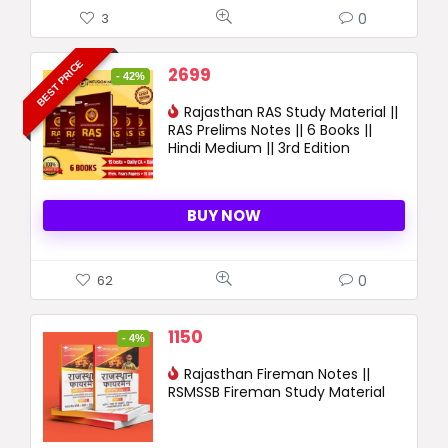
0
3
BEST PRICE
Original
Current
2699
- 42%
price
price
was:
Rajasthan RAS Study Material ||
is:
RAS Prelims Notes || 6 Books ||
4664 ₹.
2699 ₹.
Hindi Medium || 3rd Edition
BUY NOW
0
62
Original
Current
1150
- 4%
price
price
was:
Rajasthan Fireman Notes ||
is:
RSMSSB Fireman Study Material
1200 ₹.
1150 ₹.