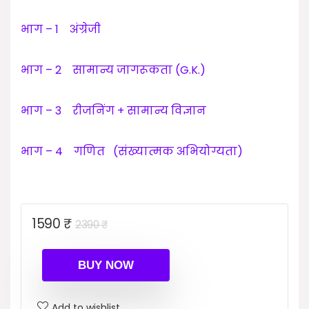
भाग – 1 अंग्रेजी
भाग – 2 सामान्य जागरूकता (G.K.)
भाग – 3 रीजनिंग + सामान्य विज्ञान
भाग – 4 गणित (संख्यात्मक अभियोग्यता)
Original
Current
1590
₹
2390
₹
price
price
was:
is:
BUY NOW
2390 ₹.
1590 ₹.
Add to wishlist