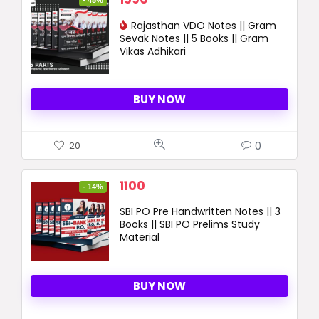
- 45%
price
price
was:
Rajasthan VDO Notes || Gram
is:
Sevak Notes || 5 Books || Gram
2890 ₹.
1590 ₹.
Vikas Adhikari
BUY NOW
0
20
Original
Current
1100
- 14%
price
price
SBI PO Pre Handwritten Notes || 3
was:
is:
Books || SBI PO Prelims Study
1280 ₹.
1100 ₹.
Material
BUY NOW