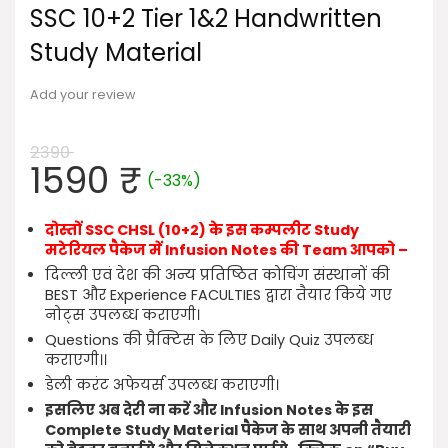
SSC 10+2 Tier 1&2 Handwritten
Study Material
Add your review
2390
Original
Current
1590
₹
(-33%)
price
price
was:
is:
दोस्तों SSC CHSL (10+2) के इस कम्पलीट Study
2390 ₹.
1590 ₹.
मटेरियल पैकेज में Infusion Notes की Team आपको –
दिल्ली एवं देश की अन्य प्रतिष्ठित कोचिंग संस्थानों की
BEST और Experience FACULTIES द्वारा तैयार किये गए
नोट्स उपलब्ध कराएगी।
Questions की प्रैक्टिस के लिए Daily Quiz उपलब्ध
कराएगी।।
डेली करंट अफेयर्स उपलब्ध कराएगी।
इसलिए अब देरी ना करें और Infusion Notes के इस
Complete Study Material पैकेज के साथ अपनी तैयारी