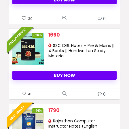
0
30
EDITOR CHOICE
Original
Current
1690
- 36%
price
price
was:
SSC CGL Notes – Pre & Mains ||
is:
4 Books || Handwritten Study
2650 ₹.
1690 ₹.
Material
BUY NOW
0
43
BEST SELLER
Original
Current
1790
- 44%
price
price
was:
Rajasthan Computer
is:
Instructor Notes (English
3200 ₹.
1790 ₹.