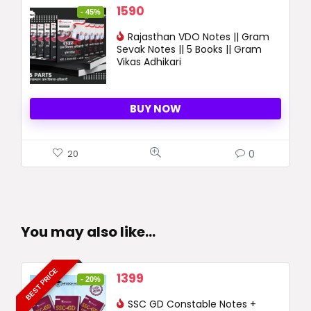
Original
Current
1590
- 45%
price
price
was:
Rajasthan VDO Notes || Gram
is:
Sevak Notes || 5 Books || Gram
2890 ₹.
1590 ₹.
Vikas Adhikari
BUY NOW
0
20
You may also like…
BEST PRICE
Original
Current
1399
- 20%
price
price
was:
SSC GD Constable Notes +
is: