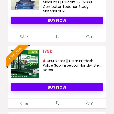
Medium) | 6 Books | RSMSSB
Computer Teacher Study
Material 2026
BUY NOW
0
17
BEST VALUE
Original
Current
1790
- 37%
price
price
was:
UPSI Notes || Uttar Pradesh
is:
Police Sub Inspector Handwritten
2820 ₹.
1790 ₹.
Notes
BUY NOW
0
16