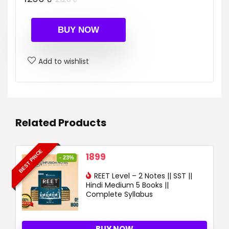
price
price
was:
is:
BUY NOW
2120 ₹.
1290 ₹.
Add to wishlist
Related Products
BEST PRICE
Original
Current
1899
- 23%
price
price
was:
REET Level – 2 Notes || SST ||
is:
Hindi Medium 5 Books ||
2480 ₹.
1899 ₹.
Complete Syllabus
BUY NOW