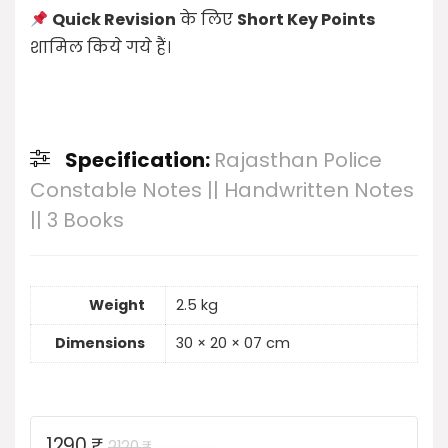
Quick Revision
के लिए
Short Key Points
शामिल किये गये हैं।
Specification:
Rajasthan Police
Constable Notes || Handwritten Notes
|| 3 Books
Weight
2.5 kg
Dimensions
30 × 20 × 07 cm
Original
Current
1290
₹
2120
₹