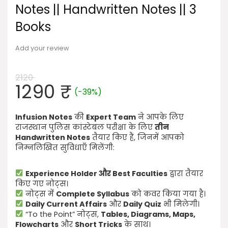
Notes || Handwritten Notes || 3
Books
Add your review
2120
Original
Current
1290
₹
(-39%)
price
price
was:
is:
Infusion Notes
की
Expert Team
ने आपके लिए
2120 ₹.
1290 ₹.
राजस्थान पुलिस कांस्टेबल परीक्षा के लिए
तीन
Handwritten Notes
तैयार किए हैं, जिनमें आपको
निम्नलिखित सुविधाएँ मिलेंगी:
Experience Holder और Best Faculties
द्वारा तैयार
किए गए नोट्स।
नोट्स में
Complete Syllabus
को कवर किया गया है।
Daily Current Affairs
और
Daily Quiz
भी मिलेगी।
“To the Point” नोट्स,
Tables, Diagrams, Maps,
Flowcharts
और
Short Tricks
के साथ।