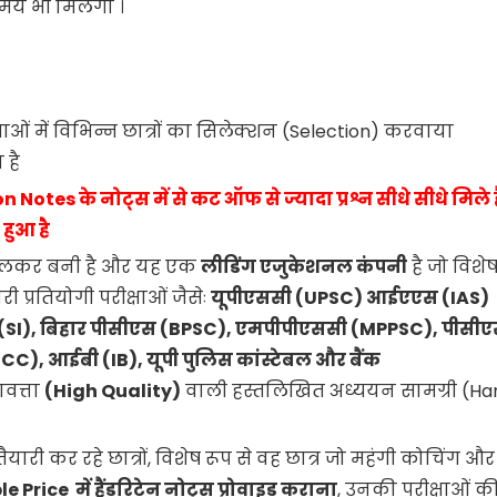
य भी मिलेगा ।
षाओं में विभिन्न छात्रों का सिलेक्शन (Selection) करवाया
 है
n Notes के नोट्स में से कट ऑफ से ज्यादा प्रश्न सीधे सीधे मिले है
हुआ है
मिलकर बनी है और यह एक
लीडिंग एजुकेशनल कंपनी
है जो विशेष
ी प्रतियोगी परीक्षाओं जैसेः
यूपीएससी (
UPSC)
आईएएस (
IAS)
(
SI),
बिहार पीसीएस (
BPSC),
एमपीपीएससी (
MPPSC),
पीसीए
SCC),
आईबी (
IB),
यूपी पुलिस कांस्टेबल और बैंक
णवत्ता
(High Quality)
वाली हस्तलिखित अध्ययन सामग्री (Ha
तैयारी कर रहे छात्रों, विशेष रूप से वह छात्र जो महंगी कोचिंग और
Price में हैंडरिटेन नोट्स प्रोवाइड कराना
, उनकी परीक्षाओं क