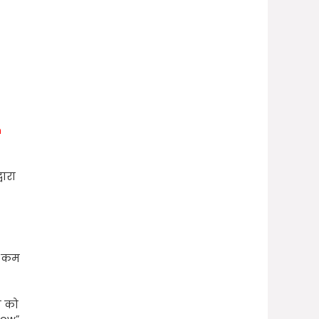
n
वारा
ी कम
ी को