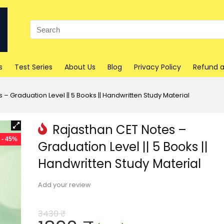
Search
for:
s
Test Series
About Us
Blog
Privacy Policy
Refund a
 – Graduation Level || 5 Books || Handwritten Study Material
Rajasthan CET Notes –
- 45%
Graduation Level || 5 Books ||
Handwritten Study Material
Add your review
3430
₹