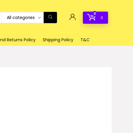
0
All categories
0
nd Returns Policy
Shipping Policy
T&C