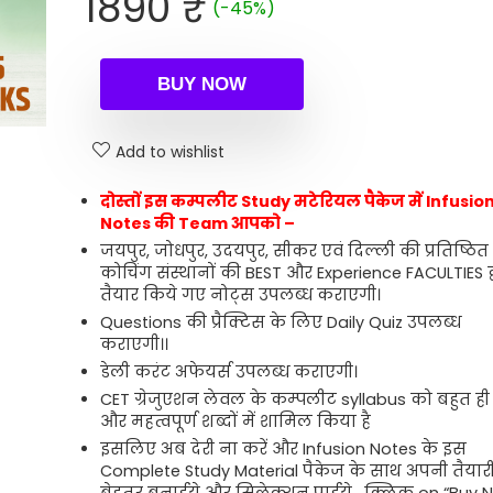
Original
Current
1890
₹
(-45%)
price
price
was:
is:
3430 ₹.
1890 ₹.
BUY NOW
Add to wishlist
दोस्तों इस कम्पलीट Study मटेरियल पैकेज में Infusio
Notes की Team आपको –
जयपुर, जोधपुर, उदयपुर, सीकर एवं दिल्ली की प्रतिष्ठित
कोचिंग संस्थानों की BEST और Experience FACULTIES द्
तैयार किये गए नोट्स उपलब्ध कराएगी।
Questions की प्रैक्टिस के लिए Daily Quiz उपलब्ध
कराएगी।।
डेली करंट अफेयर्स उपलब्ध कराएगी।
CET ग्रेजुएशन लेवल के कम्पलीट syllabus को बहुत ह
और महत्वपूर्ण शब्दों में शामिल किया है
इसलिए अब देरी ना करें और Infusion Notes के इस
Complete Study Material पैकेज के साथ अपनी तैयार