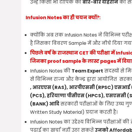
उन्हें किसी भी टॉपिक को
बार-बार दोहराने
का सम
Infusion Notes का ही चयन क्यों?:
क्योंकि अब तक Infusion Notes ने विभिन्न परीक्
है जिसका विवरण Sample में और नीचे दिया गया
पिछले वर्ष के राजस्थान CET की परीक्षा में Infusio
जिनका proof sample के लास्ट pages में दिया 
Infusion Notes की
Team Expert
सदस्यों से 
से विभिन्न राज्य और केन्द्र द्वारा आयोजित सरकार
,
आरएएस (
RAS),
आरपीएससी (
RPSC)
एसआई 
(
PCS),
हरियाणा पीसीएस (
HPCS),
एसएससी (
(
BANK)
आदि
सरकारी परीक्षाओं के लिए उच्च गु
Written Study Material) प्रदान करती है।
Infusion Notes का उद्देश्य विभिन्न परीक्षाओं की 
पढ़ाई का खर्चा नहीं उठा सकते
उनको Affordable 